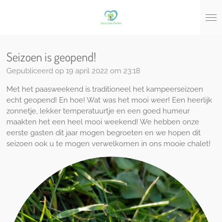
Ga
direct
naar
de
hoofdinhoud
Seizoen is geopend!
Gepubliceerd op 19 april 2022 om 23:18
Met het paasweekend is traditioneel het kampeerseizoen
echt geopend! En hoe! Wat was het mooi weer! Een heerlijk
zonnetje, lekker temperatuurtje en een goed humeur
maakten het een heel mooi weekend! We hebben onze
eerste gasten dit jaar mogen begroeten en we hopen dit
seizoen ook u te mogen verwelkomen in ons mooie chalet!